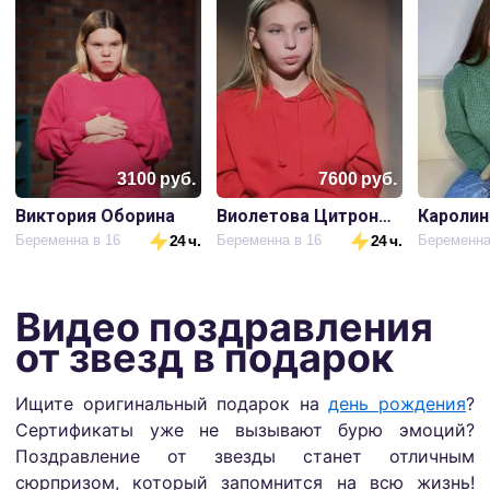
3100
руб.
7600
руб.
Виктория Оборина
Виолетова Цитронова
Каролин
Беременна в 16
24 ч.
Беременна в 16
24 ч.
Беременна
Видео поздравления
от звезд в подарок
Ищите оригинальный подарок на
день рождения
?
Сертификаты уже не вызывают бурю эмоций?
Поздравление от звезды станет отличным
сюрпризом, который запомнится на всю жизнь!