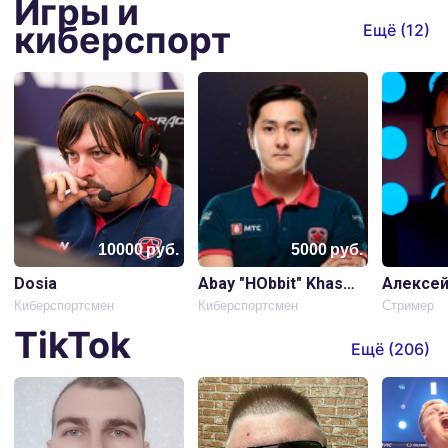
Игры и
киберспорт
Ещё (
12
)
10000
руб.
5000
руб.
Dosia
Abay "HObbit" Khassenov
Алексей
Киберспортсмен
Киберспортсмен
Стример
TikTok
Ещё (
206
)