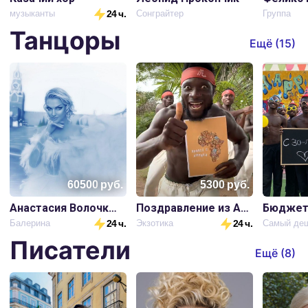
музыканты
24 ч.
Сонграйтер
Группа
Танцоры
Ещё (
15
)
60500
руб.
5300
руб.
Анастасия Волочкова
Поздравление из Африки
Балерина
24 ч.
Экзотика
24 ч.
Писатели
Ещё (
8
)