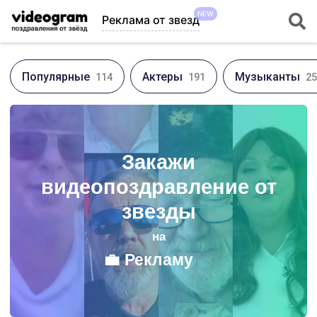
NEW
Реклама от звезд
Популярные
Актеры
Музыканты
114
191
25
🎁
День Рождения
💍
Свадьбу
Закажи
🌷
Годовщину
видеопоздравление от
🥳
Корпоратив
звезды
💼
Рекламу
на
🎉
Юбилей
💐
8 Марта
🎄
Новый Год
💘
День Св. Валентина