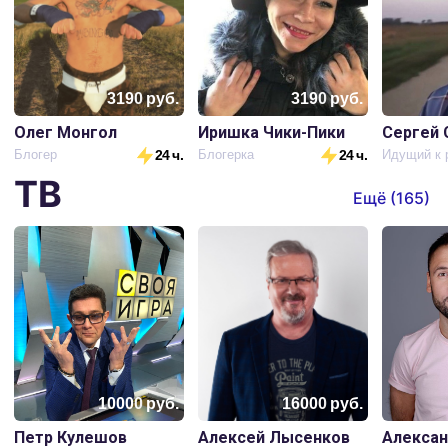
3190
руб.
3190
руб.
Олег Монгол
Иришка Чики-Пики
Блогер
24 ч.
Блогерка
24 ч.
Идущий к 
ТВ
Ещё (
165
)
10000
руб.
16000
руб.
Петр Кулешов
Алексей Лысенков