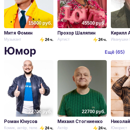
15000
руб.
45500
руб.
Митя Фомин
Прохор Шаляпин
Кирилл 
Музыкант
24 ч.
Артист
24 ч.
Юмор
Ещё (
65
)
22700
руб.
22700
руб.
Роман Юнусов
Михаил Стогниенко
Николай
Комик, актёр, телеведущий
24 ч.
Актёр
24 ч.
Юморист