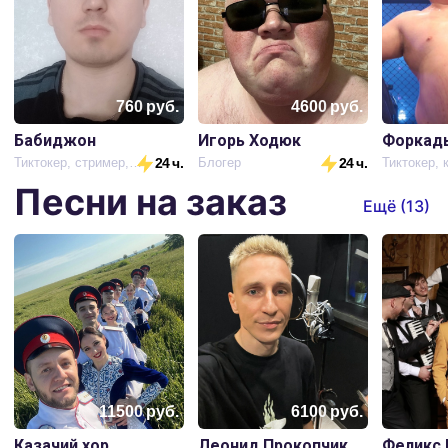
760
руб.
4600
руб.
Бабиджон
Игорь Ходюк
Форкад
Тиктокер, стример, блогер
24 ч.
Блогер
24 ч.
Песни на заказ
Ещё (
13
)
11500
руб.
6100
руб.
Казачий хор
Леонид Прокопчик