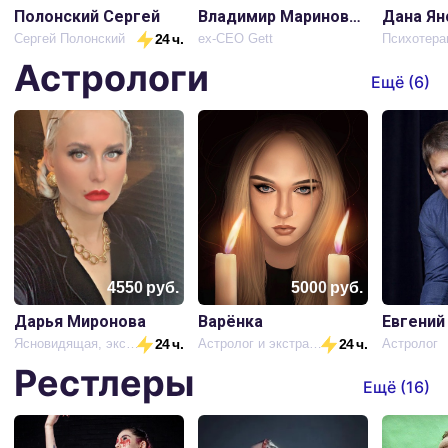
Полонский Сергей
Владимир Маринович
Дана Ян
Сергей Полонский
24 ч.
ex-CEO Gett
Психотера
Астрологи
Ещё (
6
)
4550
руб.
5000
руб.
Дарья Миронова
Варёнка
Евгений
Ясновидящая, экстрасенс
24 ч.
Астролог и экстрасенс
24 ч.
Астролог
Рестлеры
Ещё (
16
)