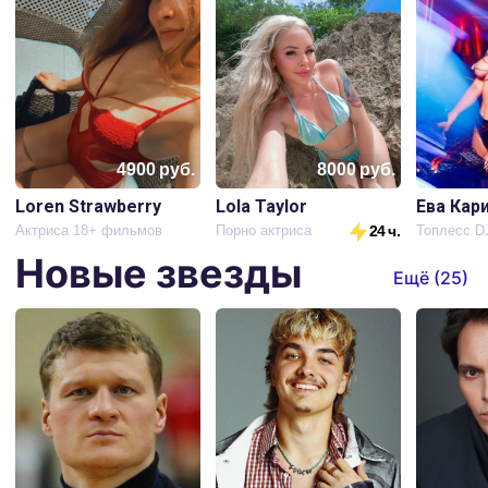
4900
руб.
8000
руб.
Loren Strawberry
Lola Taylor
Ева Кар
Актриса 18+ фильмов
Порно актриса
24 ч.
Новые звезды
Ещё (
25
)