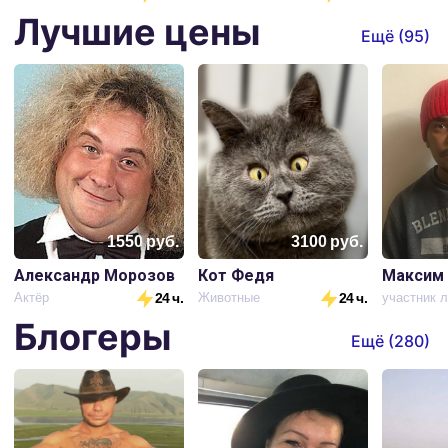
Лучшие цены
Ещё (
95
)
1550
руб.
3100
руб.
Александр Морозов
Кот Федя
Максим
Актёр
24 ч.
Животные
24 ч.
Блогеры
Ещё (
280
)