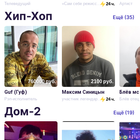
Телеведущий
«Сам себе режиссёр»
24 ч.
Артист
Хип-Хоп
Ещё (
35
)
760000
руб.
2100
руб.
Guf (Гуф)
Максим Синицын
Блёв мс
Рэп-исполнитель
участник легендарной группы kunteynir
24 ч.
Блёв отец
Дом-2
Ещё (
19
)