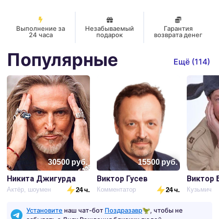
🙌
Любой Праздник!
Выполнение за
Незабываемый
Гарантия
24 часа
подарок
возврата денег
Популярные
Ещё (
114
)
30500
руб.
15500
руб.
Никита Джигурда
Виктор Гусев
Виктор 
Актёр, шоумен
24 ч.
Комментатор
24 ч.
Кузьмич
Установите
наш чат-бот
Поздразавр
🦖, чтобы не