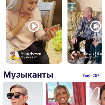
Митя Фомин
Николай Бан
Музыкант
Юморист
Музыканты
Ещё (
257
)