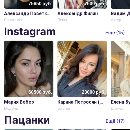
75650
руб.
7600
руб.
Александр Поветкин
Александр Филин
Вадим Д
Спортсмен
Певец
Актер
Instagram
Ещё (
15
)
60500
руб.
23000
руб.
Мария Вебер
Карина Петросян (Матильда)
Елена Б
Модель
Блогер
Блогер
Пацанки
Ещё (
17
)