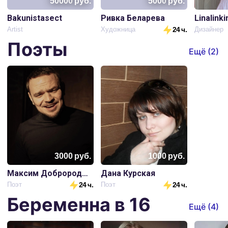
50000
руб.
5000
руб.
Bakunistasect
Ривка Беларева
Linalinki
Artist
Художница
24 ч.
Дизайнер
Поэты
Ещё (
2
)
3000
руб.
1000
руб.
Максим Добророднов
Дана Курская
Поэт
24 ч.
Поэт
24 ч.
Беременна в 16
Ещё (
4
)