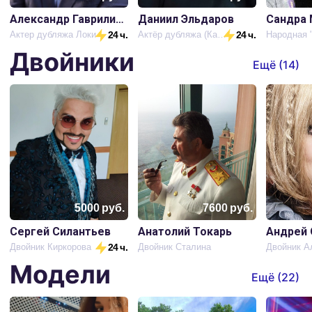
Александр Гаврилин (голос Локи)
Даниил Эльдаров
Сандра 
Актер дубляжа Локи
24 ч.
Актёр дубляжа (Капитан Америка)
24 ч.
Двойники
Ещё (
14
)
5000
руб.
7600
руб.
Сергей Силантьев
Анатолий Токарь
Андрей 
Двойник Киркорова
24 ч.
Двойник Сталина
Модели
Ещё (
22
)