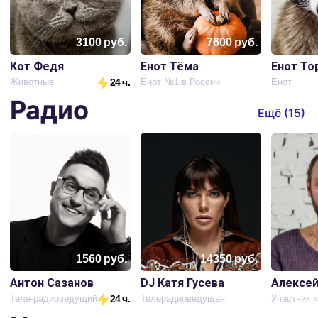
3100
руб.
7600
руб.
Кот Федя
Енот Тёма
Енот То
Животные
24 ч.
Енот №1 в России
Енот
Радио
Ещё (
15
)
1560
руб.
14350
руб.
Антон Сазанов
DJ Катя Гусева
Алексей
Теле-радиоведущий
24 ч.
Телерадиоведущая