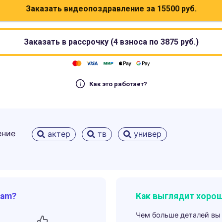
Заказать видеопоздравление за
15500
руб.
Заказать в рассрочку (4 взноса по
3875
руб.)
Как это работает?
ение
актер
тв
универ
ram?
Как выглядит хорош
Чем больше деталей вы