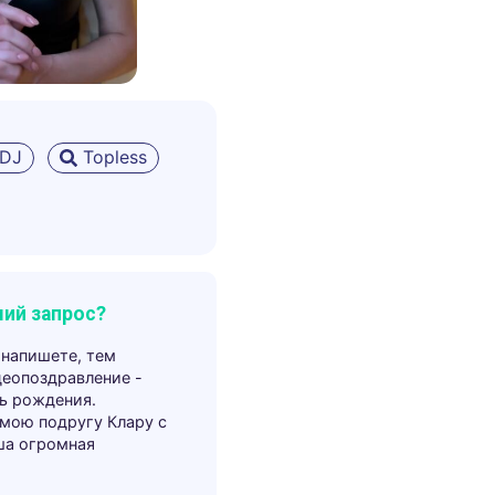
DJ
Topless
ий запрос?
 напишете, тем
деопоздравление -
ь рождения.
 мою подругу Клару с
ша огромная