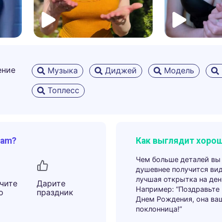
ение
Музыка
Диджей
Модель
Топлесс
ram?
Как выглядит хорош
Чем больше деталей вы
душевнее получится ви
лучшая открытка на ден
чите
Дарите
Например: “Поздравьте
о
праздник
Днем Рождения, она ва
поклонница!”