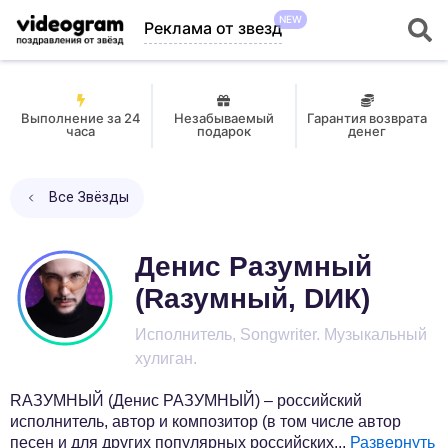
NEW
Реклама от звезд
Выполнение за 24
Незабываемый
Гарантия возврата
часа
подарок
денег
Все Звёзды
Денис Разумный
(Rазумный, DИК)
Исполнитель, Songwriter. Музыкальный
хулиган.
RАЗУМНЫЙ (Денис РАЗУМНЫЙ) – российский
исполнитель, автор и композитор (в том числе автор
песен и для других популярных российских
...
Развернуть