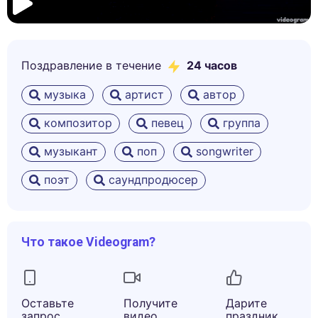
Поздравление в течение
24 часов
музыка
артист
автор
композитор
певец
группа
музыкант
поп
songwriter
поэт
саундпродюсер
Что такое Videogram?
Оставьте
Получите
Дарите
запрос
видео
праздник