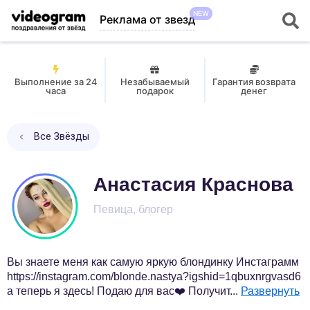
NEW
Реклама от звезд
Выполнение за 24
Незабываемый
Гарантия возврата
часа
подарок
денег
Все Звёзды
Анастасия Краснова
Певица, блогер
Вы знаете меня как самую яркую блондинку Инстаграмм
https://instagram.com/blonde.nastya?igshid=1qbuxnrgvasd6
а теперь я здесь! Подаю для вас❤️ Получит
...
Развернуть