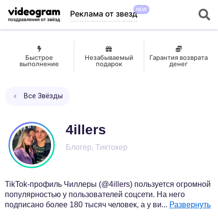
NEW
Реклама от звезд
Быстрое
Незабываемый
Гарантия возврата
выполнение
подарок
денег
Все Звёзды
4illers
Блогер, Тиктокер
TikTok-профиль Чиллеры (@4illers) пользуется огромной
популярностью у пользователей соцсети. На него
подписано более 180 тысяч человек, а у ви
...
Развернуть